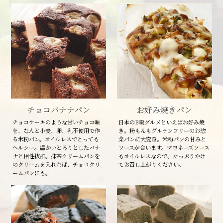
チョコバナナパン
お好み焼きパン
チョコケーキのような甘いチョコ味
日本のB級グルメといえばお好み焼
を、なんと小麦、卵、乳不使用で作
き。粉もんもグルテンフリーのお惣
る米粉パン。オイルレスでとっても
菜パンに大変身。米粉パンの甘みと
ヘルシー。温かいとろりとしたバナ
ソースが合います。マヨネーズソース
ナと相性抜群。抹茶クリームパンを
もオイルレスなので、たっぷりかけ
のクリームを入れれば、チョコクリ
てお召し上がりください。
ームパンにも。