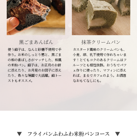
黒ごまあんぱん
抹茶クリームパン
使う餡子は、なんと砂糖不使用で手
カスタード風味のクリームパンも、
作り。お米のしっとり感と、黒ごま
小麦、卵、乳不使用で作れちゃいま
の和の香ばしさがマッチした、和風
す！とてもコクのあるクリームはフ
の米粉パン。餡子は、お正月のお餅
ルーツとも相性抜群。おうちでパフ
に添えたり、お月見のお団子に添え
ェ作りに使ったり、マフィンに添え
たり、色々な場面で大活躍。餡トー
れば、まるでカフェのよう。お洒落
ストもオススメ。
なおもてなしにも。
▼ フライパンふわふわ米粉パンコース ▼