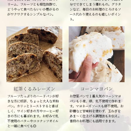
リーム、フルーツとも相性抜群で、
分でできてしまう優れもの。グラタ
どうやって食べたらいいか感がるの
ンなど、毎日のお料理のとろけるソ
がワクワクするシンプルなパン。
ース代わり使えるのも嬉しいポイン
ト。
紅茶くるみレーズン
コーンマヨパン
フルーツたっぷりのハードパンが好
お惣菜パンで１番人気のコーンマヨ
きな方に好評、ちょっと大人な米粉
パンも小麦、卵、乳不使用で作れま
パン。カリッとトーストすると香ば
す。マヨネーズソースも卵不使用。お
しく、ワイン好きの方やコーヒー好
砂糖など甘味料を使わず、玉ねぎを
きの方にも喜ばれます。お好みで乳
あま～く仕上げる調理法もお伝え。
不使用のバターやココナッツオイル
普段のお料理にも活用できます。
と一緒に食べても◎