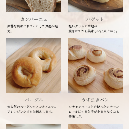
カンパーニュ
バゲット
素朴な風味とサクっとした食感が魅
軽いクラムの生地が
力。
焼きたてから美味しい出来上がり。
ベーグル
うずまきパン
大人気のベーグルもノンオイルで。
シナモンペーストを使ったシナモン
アレンジレシピもお伝えします。
ロールにすると手が止まらなくなる
美味しさ。