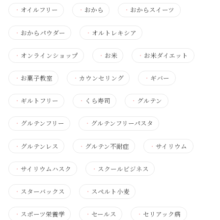
・
オイルフリー
・
おから
・
おからスイーツ
・
おからパウダー
・
オルトレキシア
・
オンラインショップ
・
お米
・
お米ダイエット
・
お菓子教室
・
カウンセリング
・
ギバー
・
ギルトフリー
・
くら寿司
・
グルテン
・
グルテンフリー
・
グルテンフリーパスタ
・
グルテンレス
・
グルテン不耐症
・
サイリウム
・
サイリウムハスク
・
スクールビジネス
・
スターバックス
・
スペルト小麦
・
スポーツ栄養学
・
セールス
・
セリアック病