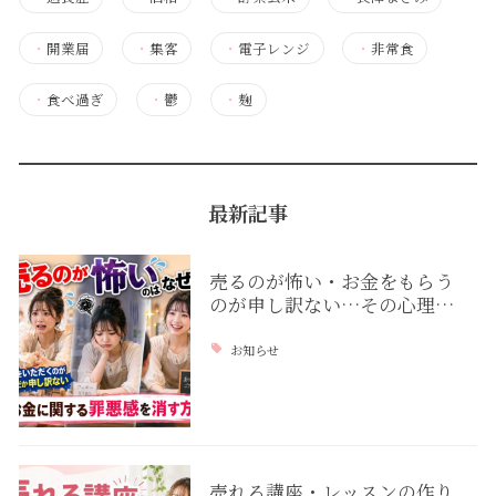
・
開業届
・
集客
・
電子レンジ
・
非常食
・
食べ過ぎ
・
鬱
・
麹
最新記事
売るのが怖い・お金をもらう
のが申し訳ない…その心理…
お知らせ
売れる講座・レッスンの作り