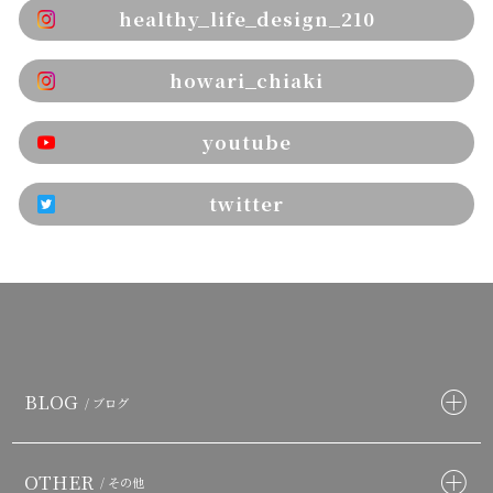
healthy_life_design_210
howari_chiaki
youtube
twitter
BLOG
/ ブログ
OTHER
/ その他