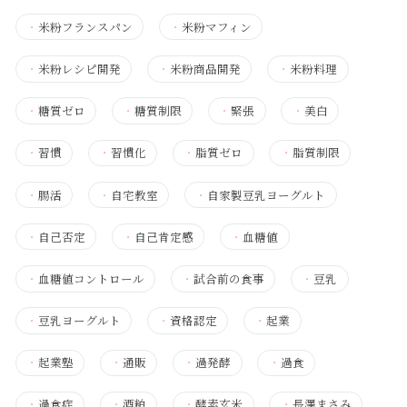
・
米粉フランスパン
・
米粉マフィン
・
米粉レシピ開発
・
米粉商品開発
・
米粉料理
・
糖質ゼロ
・
糖質制限
・
緊張
・
美白
・
習慣
・
習慣化
・
脂質ゼロ
・
脂質制限
・
腸活
・
自宅教室
・
自家製豆乳ヨーグルト
・
自己否定
・
自己肯定感
・
血糖値
・
血糖値コントロール
・
試合前の食事
・
豆乳
・
豆乳ヨーグルト
・
資格認定
・
起業
・
起業塾
・
通販
・
過発酵
・
過食
・
過食症
・
酒粕
・
酵素玄米
・
長澤まさみ