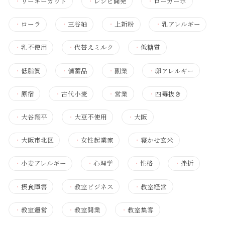
・
リーキーガット
・
レシピ開発
・
ローカーボ
・
ローラ
・
三谷紬
・
上新粉
・
乳アレルギー
・
乳不使用
・
代替えミルク
・
低糖質
・
低脂質
・
備蓄品
・
副業
・
卵アレルギー
・
原宿
・
古代小麦
・
営業
・
四毒抜き
・
大谷翔平
・
大豆不使用
・
大阪
・
大阪市北区
・
女性起業家
・
寝かせ玄米
・
小麦アレルギー
・
心理学
・
性格
・
挫折
・
摂食障害
・
教室ビジネス
・
教室経営
・
教室運営
・
教室開業
・
教室集客