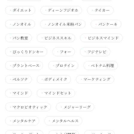
・
ダイエット
・
ディーンフジオカ
・
テイカー
・
ノンオイル
・
ノンオイル米粉パン
・
パンケーキ
・
パン教室
・
ビジネススキル
・
ビジネスマインド
・
びっくりドンキー
・
フォー
・
フジテレビ
・
プラントベース
・
プロテイン
・
ベトナム料理
・
ペルソナ
・
ボディメイク
・
マーケティング
・
マインド
・
マインドセット
・
マクロビオティック
・
メジャーリーグ
・
メンタルケア
・
メンタルヘルス