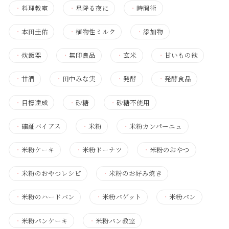
・
料理教室
・
星降る夜に
・
時間術
・
本田圭佑
・
植物性ミルク
・
添加物
・
炊飯器
・
無印良品
・
玄米
・
甘いもの欲
・
甘酒
・
田中みな実
・
発酵
・
発酵食品
・
目標達成
・
砂糖
・
砂糖不使用
・
確証バイアス
・
米粉
・
米粉カンパーニュ
・
米粉ケーキ
・
米粉ドーナツ
・
米粉のおやつ
・
米粉のおやつレシピ
・
米粉のお好み焼き
・
米粉のハードパン
・
米粉バゲット
・
米粉パン
・
米粉パンケーキ
・
米粉パン教室