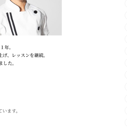
１年。
上げ、レッスンを継続。
きました。
ています。