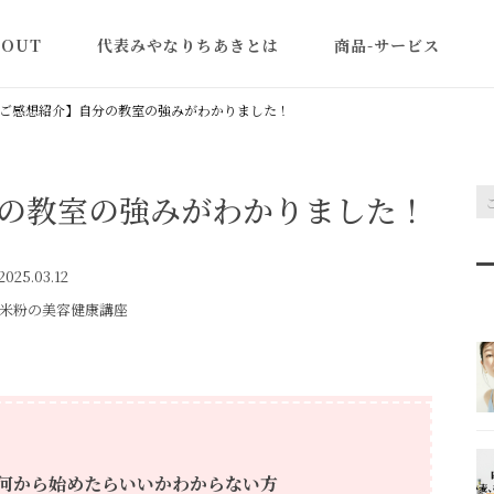
BOUT
代表みやなりちあきとは
商品-サービス
認定講師一覧
米粉の美容と健康講座
ご感想紹介】自分の教室の強みがわかりました！
型よりふくらむ米粉食
ン
の教室の強みがわかりました！
教室ビジネス集客アカ
ミー｜売れる体験講座
作り方
025.03.12
米粉の美容健康講座
商品・レシピ開発
米粉パン(卸販売)
何から始めたらいいかわからない方