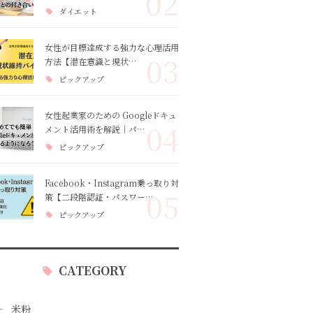
02
ダイエット
女性が目標達成する強力な心理活用
03
方法【潜在意識と現状…
ピックアップ
女性起業家のための Googleドキュ
04
メント活用術を解説｜パ…
ピックアップ
Facebook・Instagram乗っ取り対
05
策【二段階認証・パスワー…
ピックアップ
CATEGORY
米粉