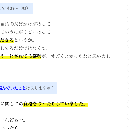
んですね〜（照）
言葉の
投げかけ
が
あって。
ていう
の
が
すごく
あっ
て…。
ださる
というか。
し
てる
だけ
で
はな
くて
、
う」と
され
てる
姿勢
が、
すごく
よかっ
た
な
と
思い
まし
悩んでいたこと
はありますか？
粉
に関して
の
資格
を
取っ
たりしていました。
けれども…。
て
いっ
たら