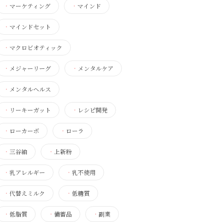
・
マーケティング
・
マインド
・
マインドセット
・
マクロビオティック
・
メジャーリーグ
・
メンタルケア
・
メンタルヘルス
・
リーキーガット
・
レシピ開発
・
ローカーボ
・
ローラ
・
三谷紬
・
上新粉
・
乳アレルギー
・
乳不使用
・
代替えミルク
・
低糖質
・
低脂質
・
備蓄品
・
副業