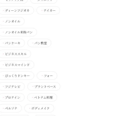
・
ディーンフジオカ
・
テイカー
・
ノンオイル
・
ノンオイル米粉パン
・
パンケーキ
・
パン教室
・
ビジネススキル
・
ビジネスマインド
・
びっくりドンキー
・
フォー
・
フジテレビ
・
プラントベース
・
プロテイン
・
ベトナム料理
・
ペルソナ
・
ボディメイク