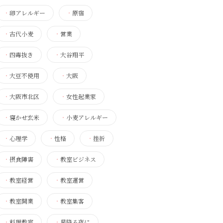
・
卵アレルギー
・
原宿
・
古代小麦
・
営業
・
四毒抜き
・
大谷翔平
・
大豆不使用
・
大阪
・
大阪市北区
・
女性起業家
・
寝かせ玄米
・
小麦アレルギー
・
心理学
・
性格
・
挫折
・
摂食障害
・
教室ビジネス
・
教室経営
・
教室運営
・
教室開業
・
教室集客
・
料理教室
・
星降る夜に