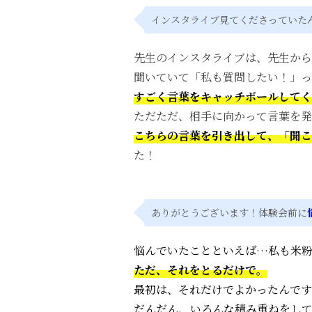
インスタライブ見てくださっていた
先生のインスタライブは、
先生
から
聞い
てい
て「
私
も
質問
したい！」
っ
すごく
言葉
を
キャッチボール
して
く
ただただ、
相手
に
向かっ
て
言葉
を
発
こちら
の
言葉
を
引き出し
て、「聞こ
た！
ありがとうございます！体験会前に
悩ん
で
いた
こと
と
いえ
ば…
私
も米
ただ、
それ
を
とる
だけ
で。
最初
は、
それ
だけ
で
よかった
ん
です
だんだん、
いろんな
積み重ね
を
し