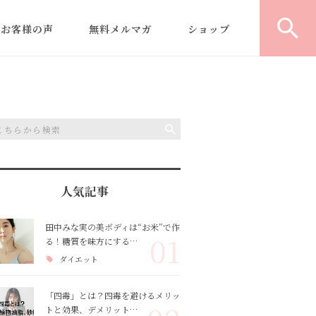
お客様の声
無料メルマガ
ショップ
｜
型よりふくらむ米粉食パ
パ
ン
教室運営/開業コンサルテ
デ
ィング
の
米粉商品・レシピ開発
人気記事
ヘルシー米粉パン認定講
田中みな実の美ボディは“お米”で作
01
る！糖質を味方にする…
師養成講座
ダイエット
「四毒」とは？四毒を避けるメリッ
トと効果、デメリット…