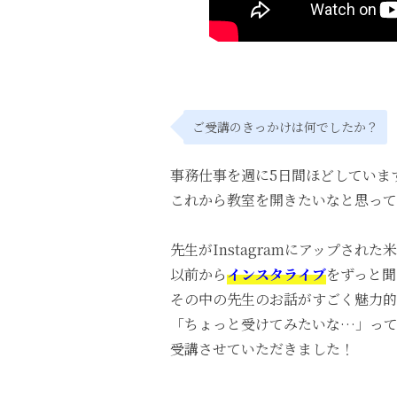
ご受講のきっかけは何でしたか？
事務仕事
を
週
に
5日
間ほどしていま
これから
教室
を
開き
たい
な
と
思って
先生がInstagramにアップさ
れた
米
以前
から
インスタライブ
を
ずっと
聞
その
中
の
先生
の
お話
が
すごく
魅力的
「
ちょっと
受け
て
みたい
な…」
っ
受講させていただきました！