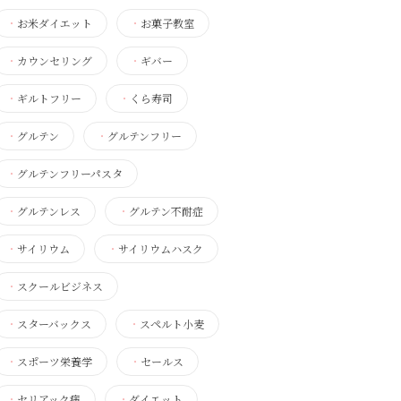
・
お米ダイエット
・
お菓子教室
・
カウンセリング
・
ギバー
・
ギルトフリー
・
くら寿司
・
グルテン
・
グルテンフリー
・
グルテンフリーパスタ
・
グルテンレス
・
グルテン不耐症
・
サイリウム
・
サイリウムハスク
・
スクールビジネス
・
スターバックス
・
スペルト小麦
・
スポーツ栄養学
・
セールス
・
セリアック病
・
ダイエット