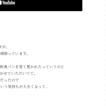
すが、
頑張っ
て
います。
粉
食パン
を
見て
惹か
れ
た
っていう
のと
か
せ
て
いただい
て
て。
だった
ので
ていう
気持ち
が
大きく
なって、