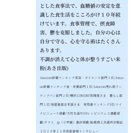
とした食事法で、血糖値の安定を意
識した食生活をこころがけ１０年続
けています。食事管理で、摂食障
害、鬱を克服しました。自分の心は
自分で守る、心を守る術はたくさん
あります。
不調が消えて心と体が整うすごい米
粉(あさ出版)
Amazon新着ランキング美容・ダイエット部門１位/
Amaz
on新着ランキング食・栄養部門１位/
Amazon売れ筋ラン
キングパン部門２位/
横浜LUMINE有隣堂さま 暮らし部
門１位/
旭屋書店志木店さま 実用書ランキング1位/
マイ
ナビニュース掲載/天然生活WEBレシピコラム３連載掲
載/サライ．jp（小学館）書評掲載/船橋商工会議所会報誌
２０２５年１１月表紙巻頭インタビュー