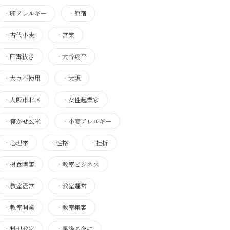
・
卵アレルギー
・
原宿
・
古代小麦
・
営業
・
四毒抜き
・
大谷翔平
・
大豆不使用
・
大阪
・
大阪市北区
・
女性起業家
・
寝かせ玄米
・
小麦アレルギー
・
心理学
・
性格
・
挫折
・
摂食障害
・
教室ビジネス
・
教室経営
・
教室運営
・
教室開業
・
教室集客
・
料理教室
・
星降る夜に