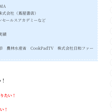
AMA
株式会社（蔦屋書店）
ンセールスアカデミーなど
実績
貝印 農林水産省
CookPadTV 株式会社
日和ファー
い！
りたい！
い！