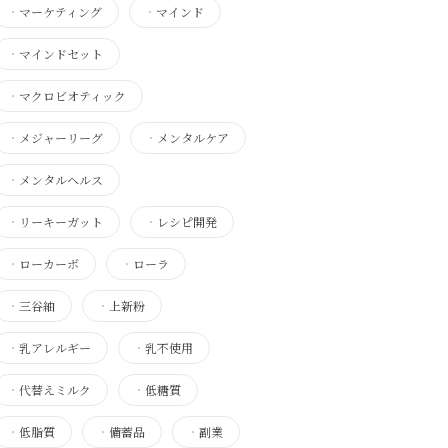
・
マーケティング
・
マインド
・
マインドセット
・
マクロビオティック
・
メジャーリーグ
・
メンタルケア
・
メンタルヘルス
・
リーキーガット
・
レシピ開発
・
ローカーボ
・
ローラ
・
三谷紬
・
上新粉
・
乳アレルギー
・
乳不使用
・
代替えミルク
・
低糖質
・
低脂質
・
備蓄品
・
副業