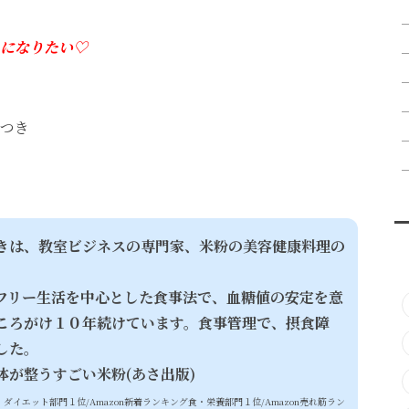
になりたい♡
つき
きは、教室ビジネスの専門家、米粉の美容健康料理の
フリー生活を中心とした食事法で、血糖値の安定を意
ころがけ１０年続けています。食事管理で、摂食障
した。
体が整うすごい米粉(あさ出版)
・ダイエット部門１位/
Amazon新着ランキング食・栄養部門１位/
Amazon売れ筋ラン