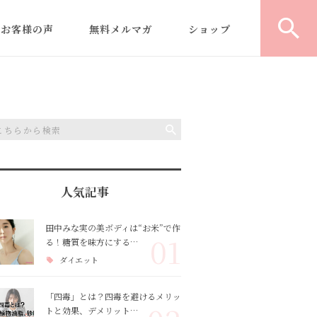
お客様の声
無料メルマガ
ショップ
｜
型よりふくらむ米粉食パ
パ
ン
教室運営/開業コンサルテ
デ
ィング
の
米粉商品・レシピ開発
人気記事
ヘルシー米粉パン認定講
田中みな実の美ボディは“お米”で作
01
る！糖質を味方にする…
師養成講座
ダイエット
「四毒」とは？四毒を避けるメリッ
トと効果、デメリット…