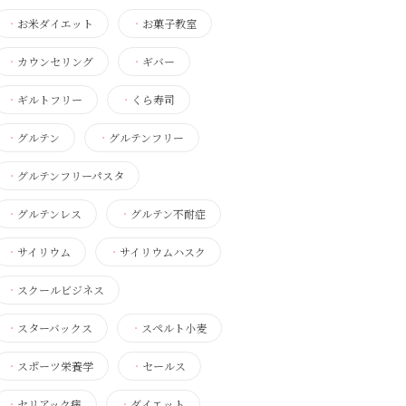
・
お米ダイエット
・
お菓子教室
・
カウンセリング
・
ギバー
・
ギルトフリー
・
くら寿司
・
グルテン
・
グルテンフリー
・
グルテンフリーパスタ
・
グルテンレス
・
グルテン不耐症
・
サイリウム
・
サイリウムハスク
・
スクールビジネス
・
スターバックス
・
スペルト小麦
・
スポーツ栄養学
・
セールス
・
セリアック病
・
ダイエット