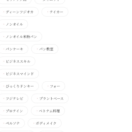
・
ディーンフジオカ
・
テイカー
・
ノンオイル
・
ノンオイル米粉パン
・
パンケーキ
・
パン教室
・
ビジネススキル
・
ビジネスマインド
・
びっくりドンキー
・
フォー
・
フジテレビ
・
プラントベース
・
プロテイン
・
ベトナム料理
・
ペルソナ
・
ボディメイク