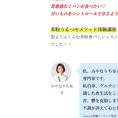
罪悪感なくパンが食べたい♡
甘いものをコントロールできるよう
米粉うるつやメソッド体験講座
型よりふくらむ米粉食パンレッスン
でした＾＾
私、みやなりちあ
専門家です。
私自身、
グルテン
みやなりちあ
き
識した食生活をこ
害、鬱を克服しま
不調が消えて心と
Amazon新着ランキング美容