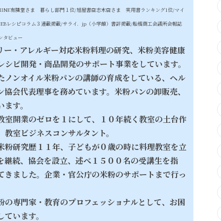
MINE有隣堂さま 暮らし部門１位/
旭屋書店志木店さま 実用書ランキング1位/
マイ
EBレシピコラム３連載掲載/サライ．jp（小学館）書評掲載/船橋商工会議所会報誌
ンタビュー
リー・アレルギー対応米粉料理の研究、米粉美容健康
レシピ開発・商品開発のサポート事業をしています。
たノンオイル米粉パンの講師の育成をしている、
ヘル
ン協会代表理事を務めています。米粉パンの卸販売、
います。
教室開業のゼロを１にして、１０年続く教室の土台作
、教室ビジネスコンサルタント。
米粉研究歴１１年、子どもが０歳の時に料理教室を立
を継続、協会を設立、述べ１５００名の受講生を指
てきました。企業・官公庁の米粉のサポートまで行っ
粉の専門家・教育のプロフェッショナルとして、お困
しています。