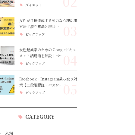
02
ダイエット
女性が目標達成する強力な心理活用
03
方法【潜在意識と現状…
ピックアップ
女性起業家のための Googleドキュ
04
メント活用術を解説｜パ…
ピックアップ
Facebook・Instagram乗っ取り対
05
策【二段階認証・パスワー…
ピックアップ
CATEGORY
米粉