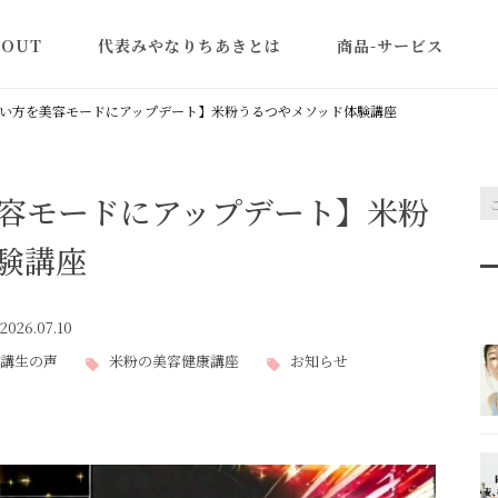
BOUT
代表みやなりちあきとは
商品-サービス
認定講師一覧
米粉の美容と健康講座
い方を美容モードにアップデート】米粉うるつやメソッド体験講座
型よりふくらむ米粉食
ン
容モードにアップデート】米粉
教室ビジネス集客アカ
ミー｜売れる体験講座
験講座
作り方
2026.07.10
商品・レシピ開発
講生の声
米粉の美容健康講座
お知らせ
米粉パン(卸販売)