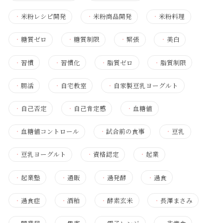
・
米粉レシピ開発
・
米粉商品開発
・
米粉料理
・
糖質ゼロ
・
糖質制限
・
緊張
・
美白
・
習慣
・
習慣化
・
脂質ゼロ
・
脂質制限
・
腸活
・
自宅教室
・
自家製豆乳ヨーグルト
・
自己否定
・
自己肯定感
・
血糖値
・
血糖値コントロール
・
試合前の食事
・
豆乳
・
豆乳ヨーグルト
・
資格認定
・
起業
・
起業塾
・
通販
・
過発酵
・
過食
・
過食症
・
酒粕
・
酵素玄米
・
長澤まさみ