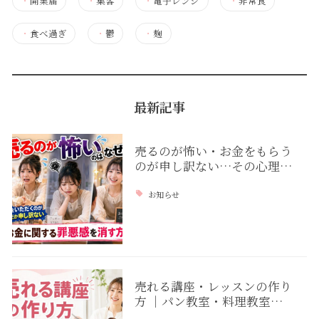
・
開業届
・
集客
・
電子レンジ
・
非常食
・
食べ過ぎ
・
鬱
・
麹
最新記事
売るのが怖い・お金をもらう
のが申し訳ない…その心理…
お知らせ
売れる講座・レッスンの作り
方 ｜パン教室・料理教室…