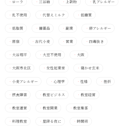
・
ローラ
・
三谷紬
・
上新粉
・
乳アレルギー
・
乳不使用
・
代替えミルク
・
低糖質
・
低脂質
・
備蓄品
・
副業
・
卵アレルギー
・
原宿
・
古代小麦
・
営業
・
四毒抜き
・
大谷翔平
・
大豆不使用
・
大阪
・
大阪市北区
・
女性起業家
・
寝かせ玄米
・
小麦アレルギー
・
心理学
・
性格
・
挫折
・
摂食障害
・
教室ビジネス
・
教室経営
・
教室運営
・
教室開業
・
教室集客
・
料理教室
・
星降る夜に
・
時間術