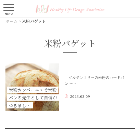
MENU
ホーム
>
米粉バゲット
米粉バゲット
グルテンフリーの米粉のハードパ
ン……
米粉カンパーニュで米粉
2023.03.09
パンの先生として自信が
つきまし…