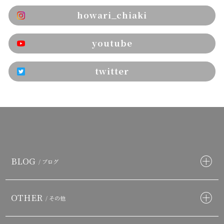
howari_chiaki
youtube
twitter
BLOG
/ ブログ
OTHER
/ その他