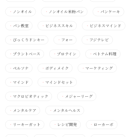
・
ノンオイル
・
ノンオイル米粉パン
・
パンケーキ
・
パン教室
・
ビジネススキル
・
ビジネスマインド
・
びっくりドンキー
・
フォー
・
フジテレビ
・
プラントベース
・
プロテイン
・
ベトナム料理
・
ペルソナ
・
ボディメイク
・
マーケティング
・
マインド
・
マインドセット
・
マクロビオティック
・
メジャーリーグ
・
メンタルケア
・
メンタルヘルス
・
リーキーガット
・
レシピ開発
・
ローカーボ