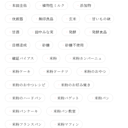
・
本田圭佑
・
植物性ミルク
・
添加物
・
炊飯器
・
無印良品
・
玄米
・
甘いもの欲
・
甘酒
・
田中みな実
・
発酵
・
発酵食品
・
目標達成
・
砂糖
・
砂糖不使用
・
確証バイアス
・
米粉
・
米粉カンパーニュ
・
米粉ケーキ
・
米粉ドーナツ
・
米粉のおやつ
・
米粉のおやつレシピ
・
米粉のお好み焼き
・
米粉のハードパン
・
米粉バゲット
・
米粉パン
・
米粉パンケーキ
・
米粉パン教室
・
米粉フランスパン
・
米粉マフィン