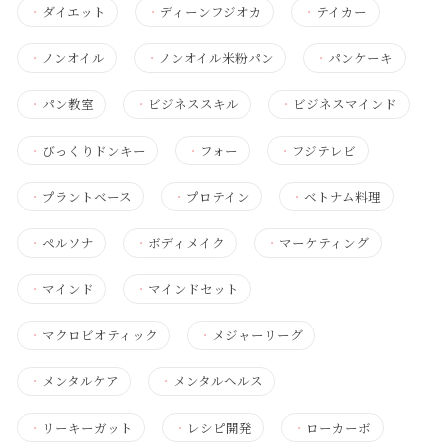
・
ダイエット
・
ディーンフジオカ
・
テイカー
・
ノンオイル
・
ノンオイル米粉パン
・
パンケーキ
・
パン教室
・
ビジネススキル
・
ビジネスマインド
・
びっくりドンキー
・
フォー
・
フジテレビ
・
プラントベース
・
プロテイン
・
ベトナム料理
・
ペルソナ
・
ボディメイク
・
マーケティング
・
マインド
・
マインドセット
・
マクロビオティック
・
メジャーリーグ
・
メンタルケア
・
メンタルヘルス
・
リーキーガット
・
レシピ開発
・
ローカーボ