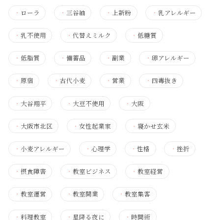
・
ローラ
・
三谷紬
・
上新粉
・
乳アレルギー
・
乳不使用
・
代替えミルク
・
低糖質
・
低脂質
・
備蓄品
・
副業
・
卵アレルギー
・
原宿
・
古代小麦
・
営業
・
四毒抜き
・
大谷翔平
・
大豆不使用
・
大阪
・
大阪市北区
・
女性起業家
・
寝かせ玄米
・
小麦アレルギー
・
心理学
・
性格
・
挫折
・
摂食障害
・
教室ビジネス
・
教室経営
・
教室運営
・
教室開業
・
教室集客
・
料理教室
・
星降る夜に
・
時間術