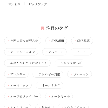
お知らせ
ピックアップ
注目のタグ
・
＃西の魔女が死んだ
・
SNS運用
・
SNS集客
・
アーモンドミルク
・
アスリート
・
アトピー
・
あなたがしてくれなくても
・
アルファ化米粉
・
アレルギー
・
アレルギー対応
・
ヴィーガン
・
オーガニック
・
オーツミルク
・
オーツ麦ファイバー
・
オートミール
・
オイルフリー
・
おから
・
おからスイーツ