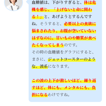
血糖値は、下がりすぎると、
体は危
機を感じ、「上げないと命に関わ
る！」
と、あげようとするんです
ね。
そうすると、
必要以上の食欲に
悩まされたり、お腹が空いていない
はずなのに、甘いものや糖質が食べ
たくなってしまう
のです。
その時の血糖値をグラフにすると、
まさに、
ジェットコースターのよう
な、波系
になります。
この波の上下が激しいほど、繰り返
すほど、体にも、メンタルにも、負
担になる
わけですね。