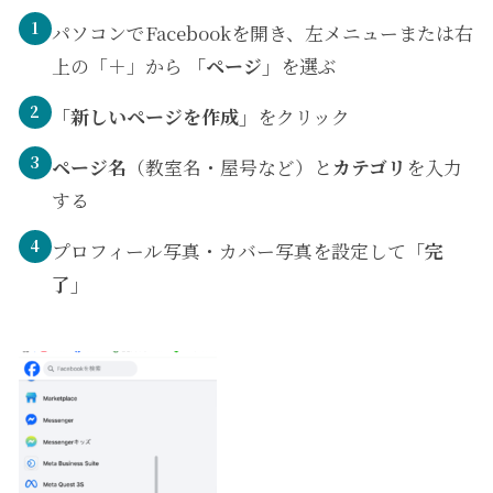
1
パソコンでFacebookを開き、左メニューまたは右
上の「＋」から
「ページ」
を選ぶ
2
「新しいページを作成」
をクリック
3
ページ名
（教室名・屋号など）と
カテゴリ
を入力
する
4
プロフィール写真・カバー写真を設定して
「完
了」