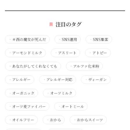
注目のタグ
・
＃西の魔女が死んだ
・
SNS運用
・
SNS集客
・
アーモンドミルク
・
アスリート
・
アトピー
・
あなたがしてくれなくても
・
アルファ化米粉
・
アレルギー
・
アレルギー対応
・
ヴィーガン
・
オーガニック
・
オーツミルク
・
オーツ麦ファイバー
・
オートミール
・
オイルフリー
・
おから
・
おからスイーツ