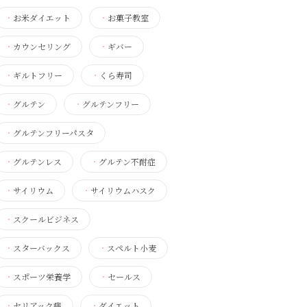
・
お米ダイエット
・
お菓子教室
・
カウンセリング
・
ギバー
・
ギルトフリー
・
くら寿司
・
グルテン
・
グルテンフリー
・
グルテンフリーパスタ
・
グルテンレス
・
グルテン不耐症
・
サイリウム
・
サイリウムハスク
・
スクールビジネス
・
スターバックス
・
スペルト小麦
・
スポーツ栄養学
・
セールス
・
セリアック病
・
ダイエット