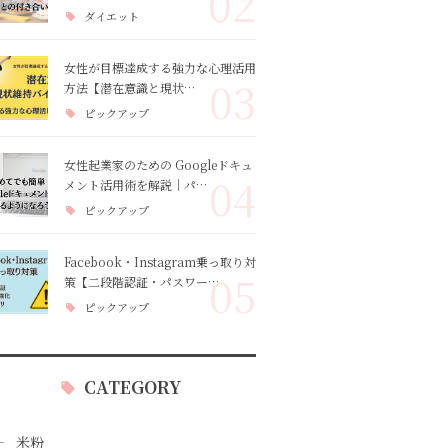
02
ダイエット
女性が目標達成する強力な心理活用
03
方法【潜在意識と現状…
ピックアップ
女性起業家のための Googleドキュ
04
メント活用術を解説｜パ…
ピックアップ
Facebook・Instagram乗っ取り対
05
策【二段階認証・パスワー…
ピックアップ
CATEGORY
米粉