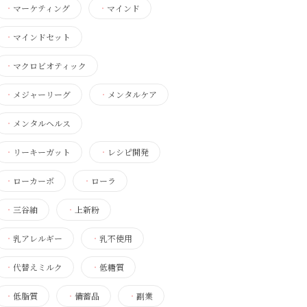
・
マーケティング
・
マインド
・
マインドセット
・
マクロビオティック
・
メジャーリーグ
・
メンタルケア
・
メンタルヘルス
・
リーキーガット
・
レシピ開発
・
ローカーボ
・
ローラ
・
三谷紬
・
上新粉
・
乳アレルギー
・
乳不使用
・
代替えミルク
・
低糖質
・
低脂質
・
備蓄品
・
副業