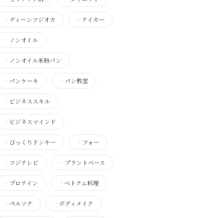
・
ディーンフジオカ
・
テイカー
・
ノンオイル
・
ノンオイル米粉パン
・
パンケーキ
・
パン教室
・
ビジネススキル
・
ビジネスマインド
・
びっくりドンキー
・
フォー
・
フジテレビ
・
プラントベース
・
プロテイン
・
ベトナム料理
・
ペルソナ
・
ボディメイク