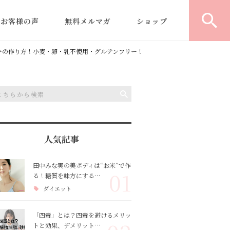
お客様の声
無料メルマガ
ショップ
｜
型よりふくらむ米粉食パ
キの作り方！小麦・卵・乳不使用・グルテンフリー！
パ
ン
教室運営/開業コンサルテ
デ
ィング
の
米粉商品・レシピ開発
人気記事
ヘルシー米粉パン認定講
田中みな実の美ボディは“お米”で作
01
る！糖質を味方にする…
師養成講座
ダイエット
「四毒」とは？四毒を避けるメリッ
トと効果、デメリット…