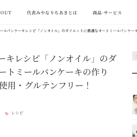
BOUT
代表みやなりちあきとは
商品-サービス
認定講師一覧
米粉の美容と健康講座
ールパンケーキレシピ「ノンオイル」のダイエットに最適なオートミールパンケー
型よりふくらむ米粉食
ン
ーキレシピ「ノンオイル」のダ
教室ビジネス集客アカ
ミー｜売れる体験講座
ートミールパンケーキの作り
作り方
使用・グルテンフリー！
商品・レシピ開発
米粉パン(卸販売)
レシピ