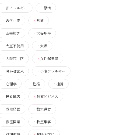
・
卵アレルギー
・
原宿
・
古代小麦
・
営業
・
四毒抜き
・
大谷翔平
・
大豆不使用
・
大阪
・
大阪市北区
・
女性起業家
・
寝かせ玄米
・
小麦アレルギー
・
心理学
・
性格
・
挫折
・
摂食障害
・
教室ビジネス
・
教室経営
・
教室運営
・
教室開業
・
教室集客
・
料理教室
・
星降る夜に