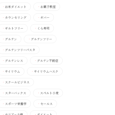
・
お米ダイエット
・
お菓子教室
・
カウンセリング
・
ギバー
・
ギルトフリー
・
くら寿司
・
グルテン
・
グルテンフリー
・
グルテンフリーパスタ
・
グルテンレス
・
グルテン不耐症
・
サイリウム
・
サイリウムハスク
・
スクールビジネス
・
スターバックス
・
スペルト小麦
・
スポーツ栄養学
・
セールス
・
セリアック病
・
ダイエット