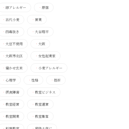
・
卵アレルギー
・
原宿
・
古代小麦
・
営業
・
四毒抜き
・
大谷翔平
・
大豆不使用
・
大阪
・
大阪市北区
・
女性起業家
・
寝かせ玄米
・
小麦アレルギー
・
心理学
・
性格
・
挫折
・
摂食障害
・
教室ビジネス
・
教室経営
・
教室運営
・
教室開業
・
教室集客
・
料理教室
・
星降る夜に