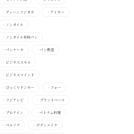
・
ディーンフジオカ
・
テイカー
・
ノンオイル
・
ノンオイル米粉パン
・
パンケーキ
・
パン教室
・
ビジネススキル
・
ビジネスマインド
・
びっくりドンキー
・
フォー
・
フジテレビ
・
プラントベース
・
プロテイン
・
ベトナム料理
・
ペルソナ
・
ボディメイク