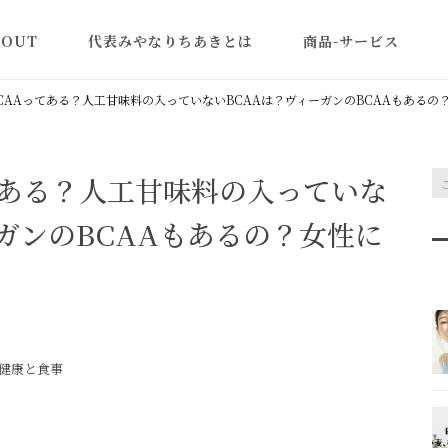
BOUT
代表みやなりちあきとは
商品-サービス
認定講師一覧
米粉の美容と健康講座
CAAってある？人工甘味料の入っていないBCAAは？ヴィーガンのBCAAもあるの
型よりふくらむ米粉食
ン
てある？人工甘味料の入っていな
教室ビジネス集客アカ
ミー｜売れる体験講座
ガンのBCAAもあるの？女性に
作り方
商品・レシピ開発
米粉パン(卸販売)
健康と食事