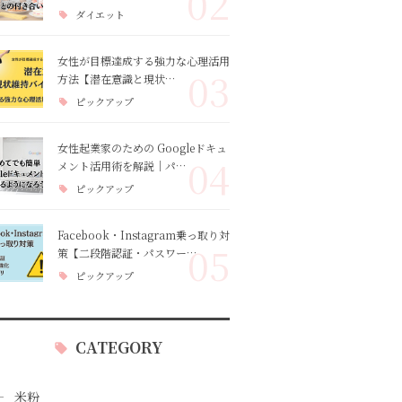
02
ダイエット
女性が目標達成する強力な心理活用
03
方法【潜在意識と現状…
ピックアップ
女性起業家のための Googleドキュ
04
メント活用術を解説｜パ…
ピックアップ
Facebook・Instagram乗っ取り対
05
策【二段階認証・パスワー…
ピックアップ
CATEGORY
米粉