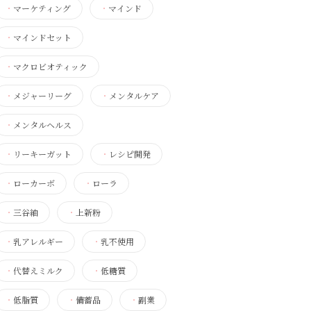
・
マーケティング
・
マインド
・
マインドセット
・
マクロビオティック
・
メジャーリーグ
・
メンタルケア
・
メンタルヘルス
・
リーキーガット
・
レシピ開発
・
ローカーボ
・
ローラ
・
三谷紬
・
上新粉
・
乳アレルギー
・
乳不使用
・
代替えミルク
・
低糖質
・
低脂質
・
備蓄品
・
副業