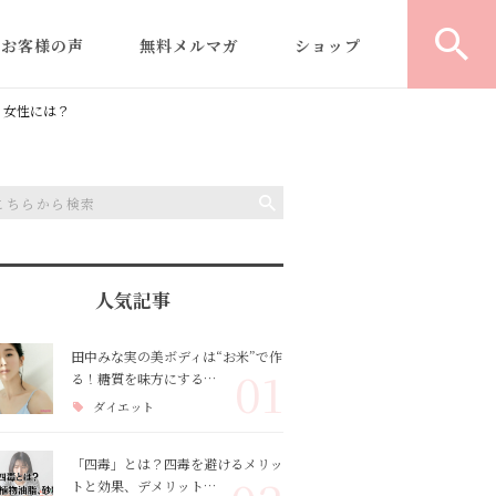
お客様の声
無料メルマガ
ショップ
｜
型よりふくらむ米粉食パ
？女性には？
パ
ン
教室運営/開業コンサルテ
デ
ィング
の
米粉商品・レシピ開発
人気記事
ヘルシー米粉パン認定講
田中みな実の美ボディは“お米”で作
01
る！糖質を味方にする…
師養成講座
ダイエット
「四毒」とは？四毒を避けるメリッ
トと効果、デメリット…