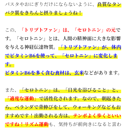
パスタやおにぎりだけにならないように、
良質なタン
パク質をきちんと摂りましょうね！
この、
「トリプトファン」は、「セロトニン」の元
で
す。「セロトニン」とは、人間の精神面に大きな影響
を与える神経伝達物質。
「トリプトファン」が、体内
でビタミンB6を使って、「セロトニン」に変化しま
す。
ビタミンB6を多く含む食材は、玄米
などがあります。
また、
「セロトニン」は、「日光を浴びること」と、
「適度な運動」
で活性化されます。なので、朝起きた
ら、ベランダで背伸びをして、ウォーキングなどもお
すすめです！出勤される方は、
テンポよく歩くといい
ですね！リズム運動
も、気持ちが前向きになると言わ