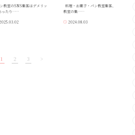
ン教室のSNS集客はデメリッ
料理・お菓子・パン教室集客、
あったり……
教室の集……
2025.03.02
2024.08.03
1
2
3
>