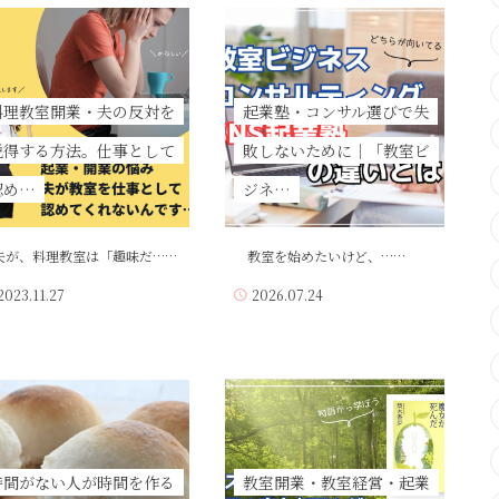
料理教室開業・夫の反対を
起業塾・コンサル選びで失
説得する方法。仕事として
敗しないために｜「教室ビ
認め…
ジネ…
が、料理教室は「趣味だ……
教室を始めたいけど、……
2023.11.27
2026.07.24
時間がない人が時間を作る
教室開業・教室経営・起業