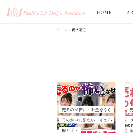
HOME
A
ホーム
>
資格認定
売るのが怖い・お金をもら
うのが申し訳ない…その心
理と手…