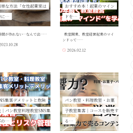
簡単な方法「女性起業家は
おすすめ本！起業のマイン
特に…
ドを…
間が作れない…なんで出……
教室開業、教室経営起業のマイ
ンドって……
2023.10.28
2026.02.12
SNS集客デメリットと危険
パン教室・料理教室・お菓
性｜パン教室料理教室SNS集
子教室集客｜コースを販売す
客の…
る…