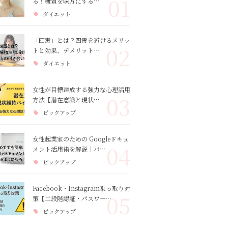
01
る！糖質を味方にする…
ダイエット
「四毒」とは？四毒を避けるメリッ
02
トと効果、デメリット…
ダイエット
女性が目標達成する強力な心理活用
03
方法【潜在意識と現状…
ピックアップ
女性起業家のための Googleドキュ
04
メント活用術を解説｜パ…
ピックアップ
Facebook・Instagram乗っ取り対
05
策【二段階認証・パスワー…
ピックアップ