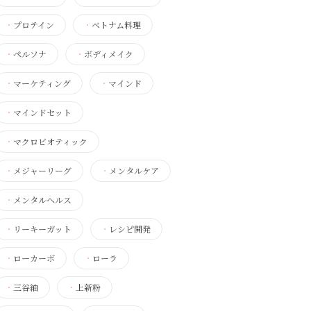
・
プロテイン
・
ベトナム料理
・
ペルソナ
・
ボディメイク
・
マーケティング
・
マインド
・
マインドセット
・
マクロビオティック
・
メジャーリーグ
・
メンタルケア
・
メンタルヘルス
・
リーキーガット
・
レシピ開発
・
ローカーボ
・
ローラ
・
三谷紬
・
上新粉