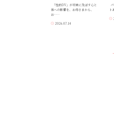
「性的DV」が将来に及ぼす心と
パ
体への影響を、お母さまから、
ト
お……
2026.07.14