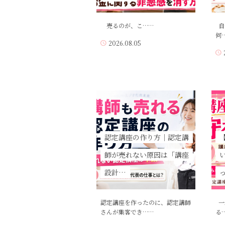
売るのが、こ……
自
何
2026.08.05
認定講座の作り方｜認定講
師が売れない原因は「講座
設計…
認定講座を作ったのに、認定講師
一
さんが集客でき……
る