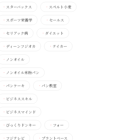
・
スターバックス
・
スペルト小麦
・
スポーツ栄養学
・
セールス
・
セリアック病
・
ダイエット
・
ディーンフジオカ
・
テイカー
・
ノンオイル
・
ノンオイル米粉パン
・
パンケーキ
・
パン教室
・
ビジネススキル
・
ビジネスマインド
・
びっくりドンキー
・
フォー
・
フジテレビ
・
プラントベース