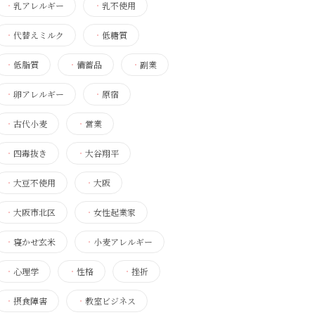
・
乳アレルギー
・
乳不使用
・
代替えミルク
・
低糖質
・
低脂質
・
備蓄品
・
副業
・
卵アレルギー
・
原宿
・
古代小麦
・
営業
・
四毒抜き
・
大谷翔平
・
大豆不使用
・
大阪
・
大阪市北区
・
女性起業家
・
寝かせ玄米
・
小麦アレルギー
・
心理学
・
性格
・
挫折
・
摂食障害
・
教室ビジネス