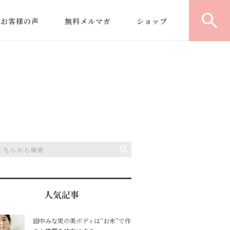
お客様の声
無料メルマガ
ショップ
｜
型よりふくらむ米粉食パ
パ
ン
教室運営/開業コンサルテ
デ
ィング
の
米粉商品・レシピ開発
ヘルシー米粉パン認定講
師養成講座
人気記事
田中みな実の美ボディは“お米”で作