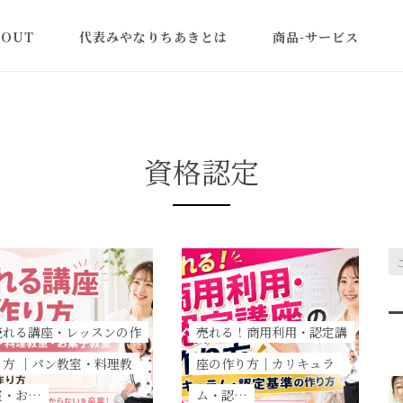
BOUT
代表みやなりちあきとは
商品-サービス
認定講師一覧
米粉の美容と健康講座
型よりふくらむ米粉食
ン
資格認定
教室ビジネス集客アカ
ミー｜売れる体験講座
作り方
商品・レシピ開発
米粉パン(卸販売)
売れる講座・レッスンの作
売れる！商用利用・認定講
り方 ｜パン教室・料理教
座の作り方｜カリキュラ
室・お…
ム・認…