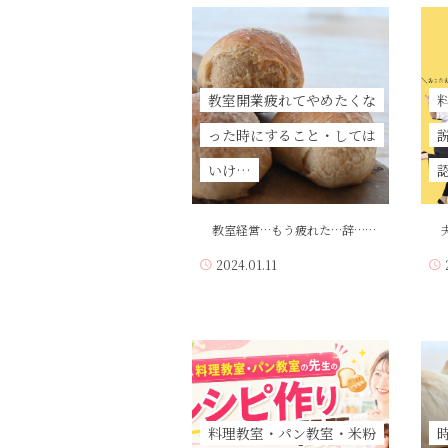
教室開業疲れてやめたくな
った時にすること・しては
いけ…
教室経営…もう疲れた…辞……
夫
2024.01.11
料理教室・パン教室・米粉