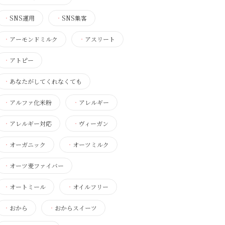
・
SNS運用
・
SNS集客
・
アーモンドミルク
・
アスリート
・
アトピー
・
あなたがしてくれなくても
・
アルファ化米粉
・
アレルギー
・
アレルギー対応
・
ヴィーガン
・
オーガニック
・
オーツミルク
・
オーツ麦ファイバー
・
オートミール
・
オイルフリー
・
おから
・
おからスイーツ